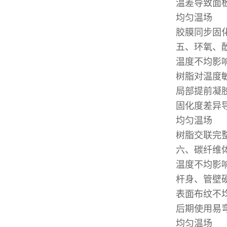
温差导致面
均匀温场
胶膜同步固
五、环氧、
温度不均影
树脂对温度
局部提前凝胶
固化度差异
均匀温场
树脂交联完
六、碳纤维
温度不均影
杆身、管壁
表面布纹不
后期使用易
均匀温场