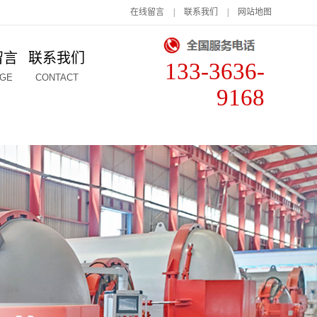
在线留言
|
联系我们
|
网站地图
留言
联系我们
133-3636-
GE
CONTACT
9168