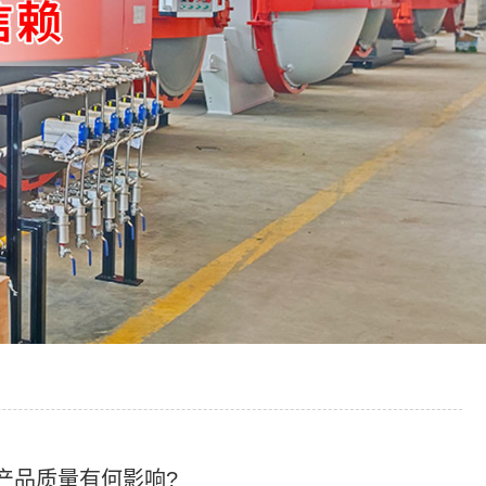
产品质量有何影响?