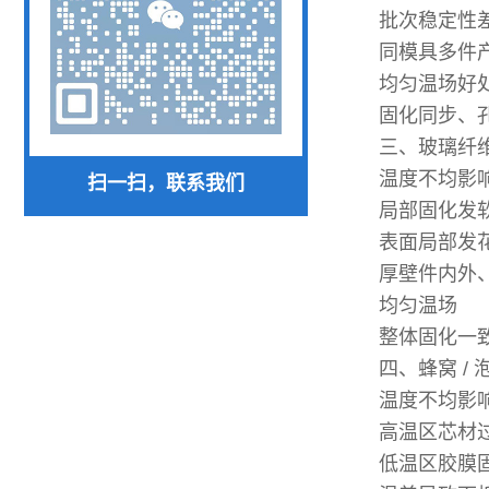
批次稳定性
同模具多件
均匀温场好
固化同步、
三、玻璃纤
温度不均影
扫一扫，联系我们
局部固化发
表面局部发
厚壁件内外
均匀温场
整体固化一
四、蜂窝 /
温度不均影
高温区芯材
低温区胶膜