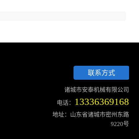
联系方式
诸城市安泰机械有限公司
13336369168
电话：
地址：山东省诸城市密州东路
9220号