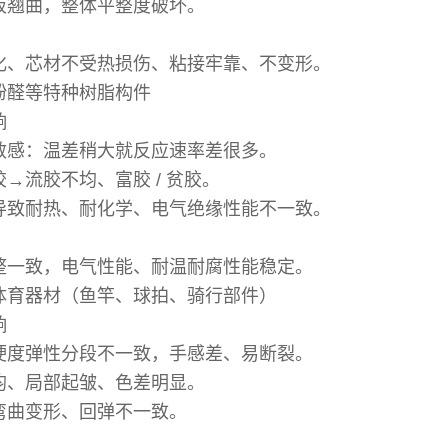
板翘曲，整体平整度破坏。
化、芯材不受热损伤、粘接牢靠、不变形。
酚醛等特种树脂构件
响
敏感：温差稍大就反应速率差很多。
→流胶不均、富胶 / 贫胶。
导致耐热、耐化学、电气绝缘性能不一致。
整一致，电气性能、耐温耐腐性能稳定。
体育器材（鱼竿、球拍、骑行部件）
响
硬度弹性分段不一致，手感差、易断裂。
均、局部起皱、色差明显。
弯曲变形、回弹不一致。