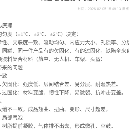
时间：2026-02-05 15:49:13
浏览
心原理
匀度（±1℃、±2℃、±3℃）决定：
步性、交联度一致、流动均匀、内应力大小、孔隙率、分
，同罐、同一件产品有的欠固化、有的过固化，缺陷全来
预浸料复合材料（航空、无人机、车架、头盔）
带来的问题
一致
→欠固化：强度低、层间结合差、易分层、耐湿热差。
→过固化：材料变脆、韧性下降、易微裂、抗冲击变差。
大
收缩不一致，成品翘曲、扭曲、变形、尺寸超差。
、局部气泡
，树脂提前凝胶，气体排不出去，形成微孔、空鼓。