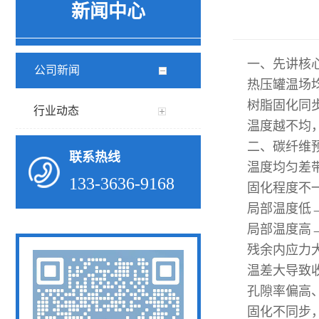
新闻中心
一、先讲核
公司新闻
热压罐温场均
树脂固化同
行业动态
温度越不均
二、碳纤维
联系热线
温度均匀差
133-3636-9168
固化程度不
局部温度低
局部温度高
残余内应力
温差大导致
孔隙率偏高
固化不同步