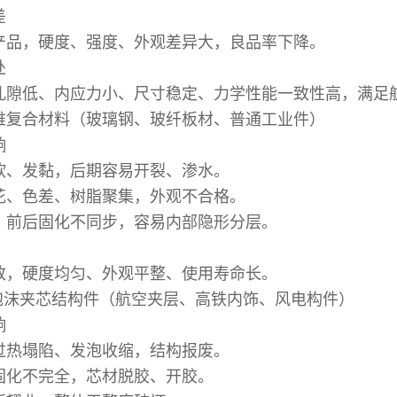
差
产品，硬度、强度、外观差异大，良品率下降。
处
孔隙低、内应力小、尺寸稳定、力学性能一致性高，满足
维复合材料（玻璃钢、玻纤板材、普通工业件）
响
软、发黏，后期容易开裂、渗水。
花、色差、树脂聚集，外观不合格。
、前后固化不同步，容易内部隐形分层。
致，硬度均匀、外观平整、使用寿命长。
 泡沫夹芯结构件（航空夹层、高铁内饰、风电构件）
响
过热塌陷、发泡收缩，结构报废。
固化不完全，芯材脱胶、开胶。