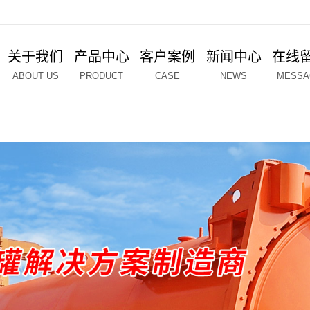
关于我们
产品中心
客户案例
新闻中心
在线
ABOUT US
PRODUCT
CASE
NEWS
MESSA