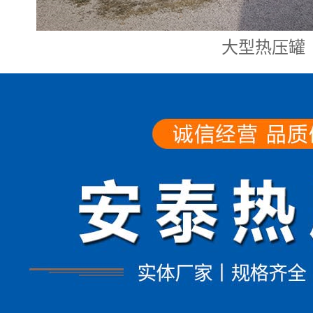
大型热压罐