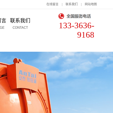
在线留言
|
联系我们
|
网站地图
留言
联系我们
133-3636-
GE
CONTACT
9168